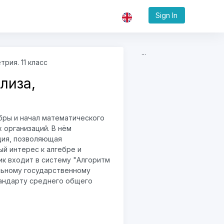
Sign In
...
трия. 11 класс
лиза,
бры и начал математического
 организаций. В нём
ия, позволяющая
й интерес к алгебре и
ик входит в систему "Алгоритм
льному государственному
андарту среднего общего